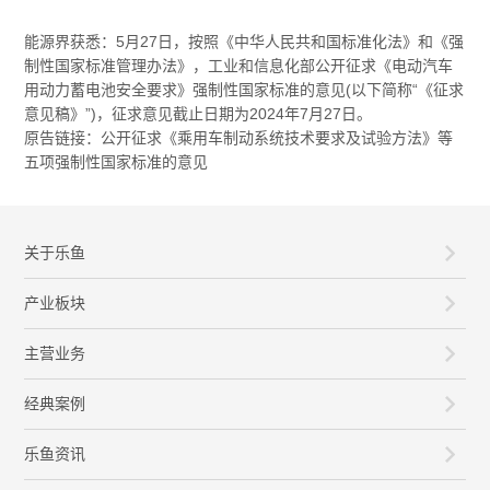
能源界获悉：5月27日，按照《中华人民共和国标准化法》和《强
制性国家标准管理办法》，工业和信息化部公开征求《电动汽车
用动力蓄电池安全要求》强制性国家标准的意见(以下简称“《征求
意见稿》”)，征求意见截止日期为2024年7月27日。
原告链接：公开征求《乘用车制动系统技术要求及试验方法》等
五项强制性国家标准的意见
关于乐鱼
产业板块
主营业务
经典案例
乐鱼资讯