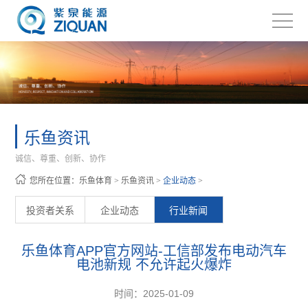
乐鱼资讯
诚信、尊重、创新、协作
您所在位置：
乐鱼体育
>
乐鱼资讯
>
企业动态
>
投资者关系
企业动态
行业新闻
乐鱼体育APP官方网站-工信部发布电动汽车
电池新规 不允许起火爆炸
时间：2025-01-09