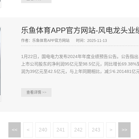
作者：乐鱼体育APP官方网站
时间：2025-11-13
1月22日，国电电力发布2024年年度业绩预告公告。公告指
上市公司股东的净利润95亿元至98.5亿元，同比增长69.38
润为39亿元至42.5亿元，与上年同期相比，减少6.201481亿元
绩的主要原因包括：公司
查看详情
>>
<<
<
240
241
242
243
>
>>