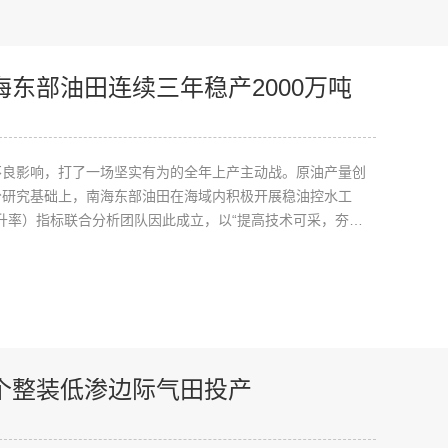
海东部油田连续三年稳产2000万吨
不良影响，打了一场坚实有为的全年上产主动战。原油产量创
分研究基础上，南海东部油田在海域内积极开展稳油控水工
升率）指标联合分析团队因此成立，以“提高技术可采，夯实
首个整装低渗边际气田投产