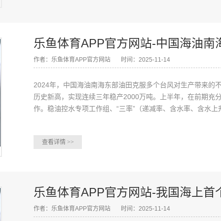
乐鱼体育APP官方网站-中国海油南
作者：乐鱼体育APP官方网站
时间：2025-11-14
2024年，中国海油南海东部油田克服多个台风对生产带来的
历史新高，实现连续三年稳产2000万吨。上半年，在前期充
作。稳油控水专项工作组、“三率”（递减率、含水率、含水上
稳产根基”为目标，加快推
查看详情
>>
乐鱼体育APP官方网站-我国海上
作者：乐鱼体育APP官方网站
时间：2025-11-14