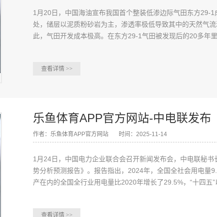
1月20日，中国海油宣布我国首个整装低渗边际气田东方29-1
处，储层以泥质粉砂岩为主，渗透率极低导致其中的天然气流
此，气田开发成本极高。在东方29-1气田被发现后的20多年里
田“以肥养瘦”一起开发，但因开
查看详情
>>
作者：乐鱼体育APP官方网站
时间：2025-11-14
1月24日，中国电力企业联合会召开新闻发布会，中电联秘书长
势分析预测报告》。报告指出，2024年，全国全社会用电量9.
产在内的全国全行业用电量比2020年增长了29.5%，“十四
提升，拉动近年来
查看详情
>>