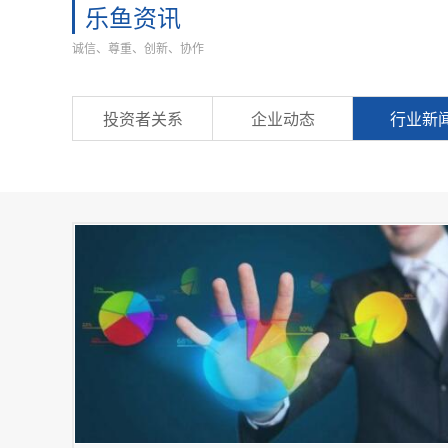
乐鱼资讯
诚信、尊重、创新、协作
投资者关系
企业动态
行业新