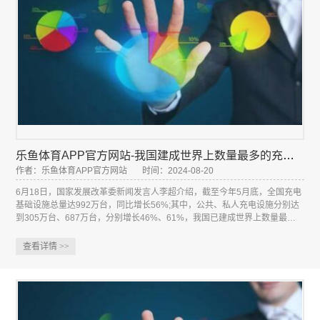
乐鱼体育APP官方网站-我国建成世界上数量最多的充电基础设施体系
作者：乐鱼体育APP官方网站
时间：2024-08-20
6月18日，国家发展改革委新闻发言人李超介绍，截至今年5月底，全国充电
基础设施总量达992万台，同比增长56%;其中，公共、私人充电设施分别达
到305万台、687万台，分别增长46%、61%，我国已建成世界上数量最
多、服务范围最广、品种类型最全的充电基础设施体系。在国家发展改革委
当天举行的新闻发布会上，李超表示，我国消费者对新能源汽车需求还将持
查看详情
>>
续走高，大幅催生了充电基础设施建设需求。下一步，国家发