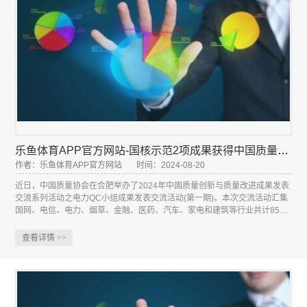
乐鱼体育APP官方网站-国核示范2项成果获得中国质量协会“专业级”荣誉
作者：乐鱼体育APP官方网站
时间：2024-08-20
近日，中国质量协会在合肥举办了2024年中国质量创新与质量改进成果发表
交流系列活动之电力QC小组成果发表交流活动(第一期)。本次交流活动汇集
国网、电信、电力、烟草、金融、医药、汽车、家电和建筑等行业共计851
项成果，评委均为国家质量领域资深专家或相关标准起草制定者，奖项分为
“示范级”“专业级”“推进级”三种。国核示范&ldqu
查看详情
>>